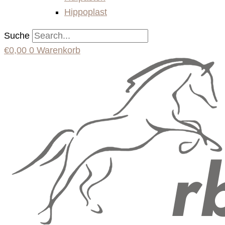
Hippoplast
Suche
€
0,00
0
Warenkorb